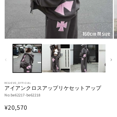
モ
モ
ー
ー
ダ
ダ
ル
ル
で
で
メ
メ
デ
デ
ィ
ィ
ア
ア
(1)
(2
REGIEVO_OFFICIAL
アイアンクロスアップリケセットアップ
を
を
開
開
No:be62217-be62218
く
く
通
¥20,570
常