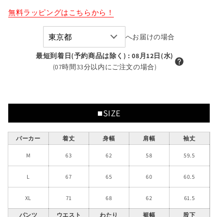
る
か
ロ
ロ
無料ラッピングはこちらから！
販
ス
売
ス
で
ア
ア
き
へお届けの場合
ま
ッ
ッ
せ
最短到着日(予約商品は除く)
ん
:
08月12日(水)
プ
プ
(07時間33分以内にご注文の場合)
リ
リ
ケ
ケ
セ
セ
ッ
ッ
■SIZE
ト
ト
ア
ア
ッ
ッ
パーカー
着丈
身幅
肩幅
袖丈
プ
プ
M
63
62
58
59.5
の
の
数
数
L
67
65
60
60.5
量
量
を
を
XL
71
68
62
61.5
減
増
パンツ
ウエスト
わたり
裾幅
股下