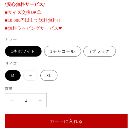
\安心無料サービス/
価
■サイズ交換OK◎
格
■10,000円以上で送料無料!!
■無料ラッピングサービス❤
カラー
1杢ホワイト
2チャコール
3ブラック
サイズ
バ
M
L
XL
リ
エ
ー
数量
シ
ョ
ン
ア
ア
は
売
イ
イ
り
切
ア
ア
れ
カートに入れる
ン
ン
て
い
ク
ク