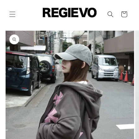
コンテ
カ
ンツに
進む
ー
ト
商品情
報にス
キップ