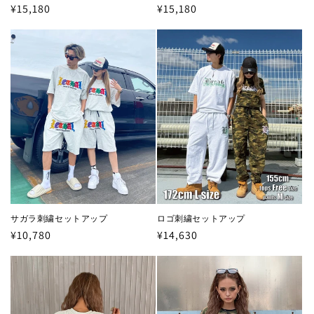
通
¥15,180
通
¥15,180
常
常
価
価
格
格
サガラ刺繍セットアップ
ロゴ刺繍セットアップ
通
¥10,780
通
¥14,630
常
常
価
価
格
格