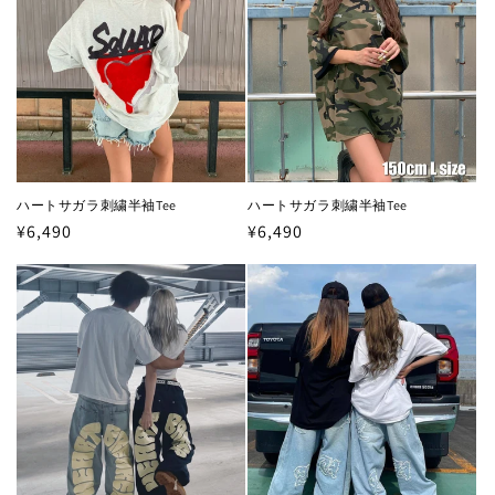
ハートサガラ刺繍半袖Tee
ハートサガラ刺繍半袖Tee
通
¥6,490
通
¥6,490
常
常
価
価
格
格