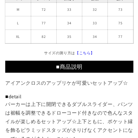
ら
や
す
す
M
72
33
32
73
L
77
34
33
75
XL
82
35
34
77
サイズの測り方は
【こちら】
■商品説明
アイアンクロスのアップリケが可愛いセットアップ☆
■detail
パーカーは上下に開閉できるダブルスライダー、パンツ
は裾幅を調整できるドローコード付きなので色んなスタ
イルが楽しめるセットアップ☆上下ともに、ポケット縁
を飾るピラミッドスタッズがさりげなくアクセントにな