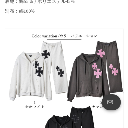
表地：綿55％ / ポリエステル45%
別布：綿100%