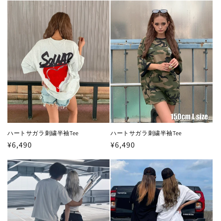
価
価
格
格
ハートサガラ刺繍半袖Tee
ハートサガラ刺繍半袖Tee
通
¥6,490
通
¥6,490
常
常
価
価
格
格