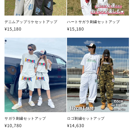
ハートサガラ刺繍セットアップ
デニムアップリケセットアップ
通
¥15,180
通
¥15,180
常
常
価
価
格
格
サガラ刺繍セットアップ
ロゴ刺繍セットアップ
通
¥10,780
通
¥14,630
常
常