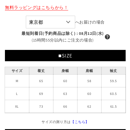
る
か
ー
ー
無料ラッピングはこちらから！
販
ド
売
ド
で
サ
サ
き
へお届けの場合
ま
ガ
ガ
せ
ん
最短到着日(予約商品は除く)
:
08月12日(水)
ラ
ラ
(15時間55分以内にご注文の場合)
刺
刺
繍
繍
ZIP
ZIP
■SIZE
パ
パ
ー
ー
サイズ
着丈
身幅
肩幅
袖丈
カ
カ
M
65
60
58
59.5
ー
ー
の
の
L
69
63
60
60.5
数
数
量
量
XL
73
66
62
61.5
を
を
減
増
サイズの測り方は
【こちら】
ら
や