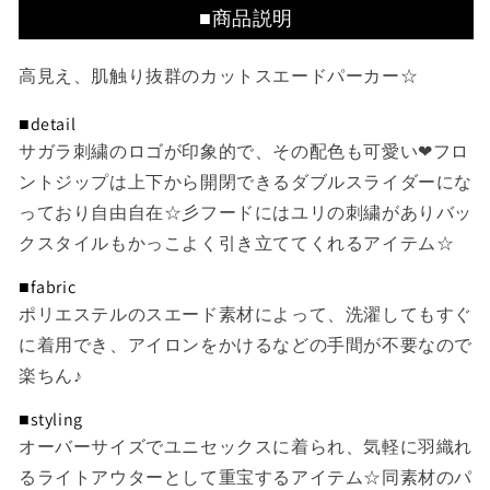
す
す
■商品説明
高見え、肌触り抜群のカットスエードパーカー☆
■detail
サガラ刺繍のロゴが印象的で、その配色も可愛い❤フロ
ントジップは上下から開閉できるダブルスライダーにな
っており自由自在☆彡フードにはユリの刺繍がありバッ
クスタイルもかっこよく引き立ててくれるアイテム☆
■fabric
ポリエステルのスエード素材によって、洗濯してもすぐ
に着用でき、アイロンをかけるなどの手間が不要なので
楽ちん♪
■styling
オーバーサイズでユニセックスに着られ、気軽に羽織れ
るライトアウターとして重宝するアイテム☆同素材のパ