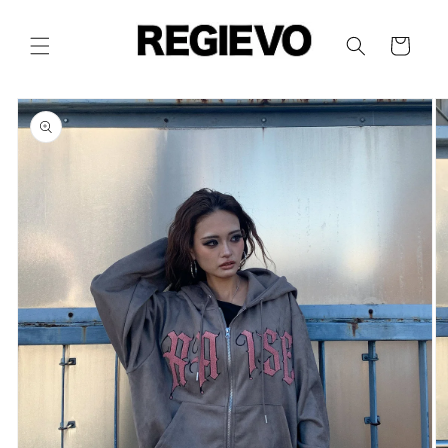
コンテ
カ
ンツに
進む
ー
ト
商品情
報にス
キップ