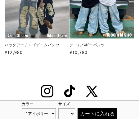
バックアーチロゴデニムパンツ
デニムバギーパンツ
通
¥12,980
通
¥10,780
常
常
価
価
格
格
Instagram
TikTok
X
(Twitter)
カラー
サイズ
カートに入れる
© 2026,
REGIEVO
Powered by Shopify
プライバシーポリシー
連絡先情報
特定商取引法に基づく表記
配送ポリシー