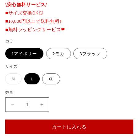
\安心無料サービス/
価
■サイズ交換OK◎
格
■10,000円以上で送料無料!!
■無料ラッピングサービス❤
カラー
1アイボリー
2モカ
3ブラック
サイズ
バ
M
L
XL
リ
エ
ー
数量
シ
ョ
ン
カ
カ
は
売
ッ
ッ
り
切
ト
ト
れ
カートに入れる
ス
ス
て
い
エ
エ