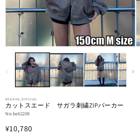
モ
モ
ー
ー
ダ
ダ
ル
ル
で
で
メ
メ
デ
デ
ィ
ィ
ア
ア
(1)
(2
REGIEVO_OFFICIAL
カットスエード サガラ刺繍ZIPパーカー
を
を
開
開
No:be62209
く
く
通
¥10,780
常