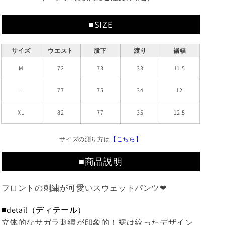
量
量
を
を
■SIZE
減
増
ら
や
サイズ
ウエスト
股下
渡り
裾幅
す
す
M
72
73
33
11.5
L
77
75
34
12
XL
82
77
35
12.5
サイズの測り方は
【こちら】
■商品説明
フロントの刺繍が可愛いスウェットパンツ❤
■detail（ディテール）
立体的なサガラ刺繍が印象的！裾は絞ったデザイン