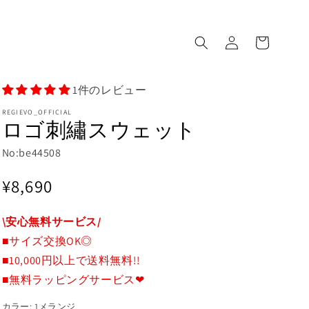
ロ
カ
グ
ー
イ
ト
ン
1件のレビュー
REGIEVO_OFFICIAL
ロゴ刺繡スウェット
No:be44508
通
¥8,690
常
\安心無料サービス/
価
■サイズ交換OK◎
格
■10,000円以上で送料無料!!
■無料ラッピングサービス❤
カラー:
1メランジ