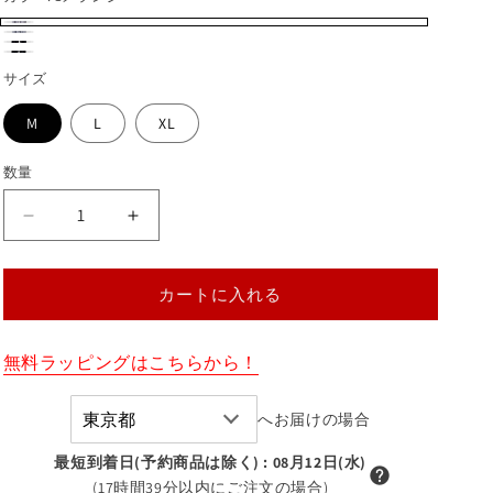
1
2
3
4
メ
グ
サイズ
ブ
ブ
ラ
レ
ラ
M
L
XL
ラ
ン
ー
ッ
ッ
ジ
数量
ク
ク
×
ロ
ロ
ブ
ゴ
ゴ
刺
刺
ラ
カートに入れる
繡
繡
ッ
ス
ス
ク
ウ
ウ
無料ラッピングはこちらから！
ェ
ェ
ッ
ッ
へお届けの場合
ト
ト
最短到着日(予約商品は除く)
:
08月12日(水)
の
の
(17時間39分以内にご注文の場合)
数
数