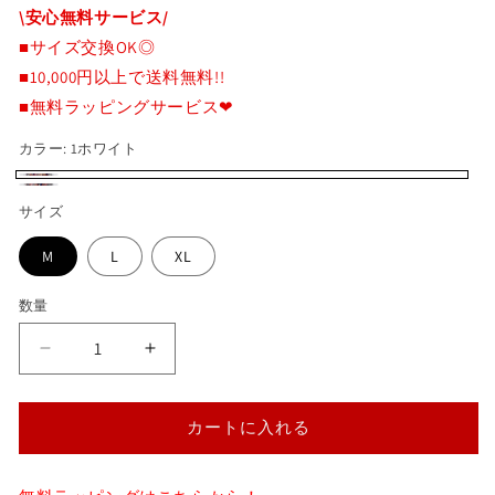
常
\安心無料サービス/
価
■サイズ交換OK◎
格
■10,000円以上で送料無料!!
■無料ラッピングサービス❤
カラー:
1ホワイト
1
2
サイズ
ホ
ブ
ワ
M
L
XL
ラ
イ
ッ
数量
ト
ク
総
総
柄
柄
ワ
ワ
カートに入れる
イ
イ
ド
ド
ト
ト