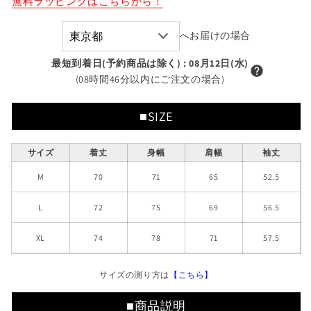
無料ラッピングはこちらから！
レ
レ
ー
ー
へお届けの場合
ナ
ナ
最短到着日(予約商品は除く)
:
08月12日(水)
ー
ー
(08時間46分以内にご注文の場合)
の
の
数
数
量
量
■SIZE
を
を
減
増
サイズ
着丈
身幅
肩幅
袖丈
ら
や
M
70
71
65
52.5
す
す
L
72
75
69
56.5
XL
74
78
71
57.5
サイズの測り方は
【こちら】
■商品説明