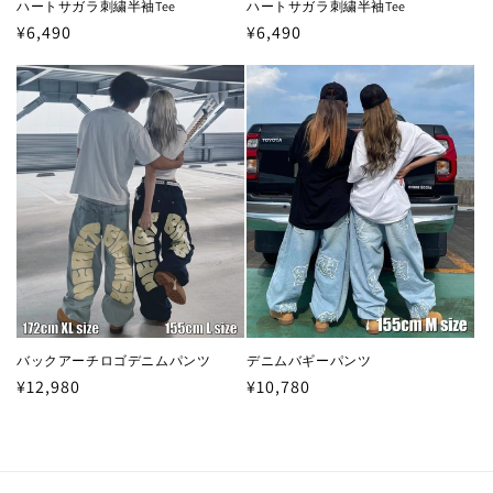
ハートサガラ刺繍半袖Tee
ハートサガラ刺繍半袖Tee
通
¥6,490
通
¥6,490
常
常
価
価
格
格
バックアーチロゴデニムパンツ
デニムバギーパンツ
通
¥12,980
通
¥10,780
常
常
価
価
格
格