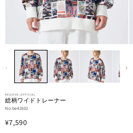
モ
モ
ー
ー
ダ
ダ
ル
ル
で
で
メ
メ
デ
デ
ィ
ィ
ア
ア
(1)
(2
REGIEVO_OFFICIAL
総柄ワイドトレーナー
を
を
開
開
No:be42602
く
く
通
¥7,590