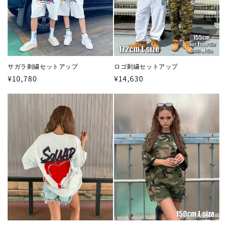
サガラ刺繍セットアップ
ロゴ刺繍セットアップ
通
¥10,780
通
¥14,630
常
常
価
価
格
格