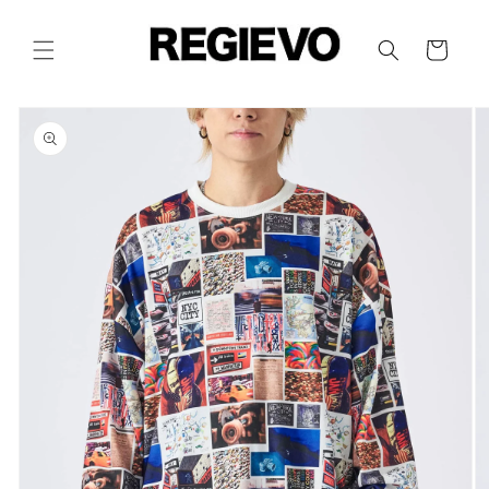
コンテ
カ
ンツに
進む
ー
ト
商品情
報にス
キップ