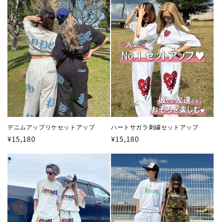
名前
*
必須
Eメールアドレス
*
必須
ハートサガラ刺繍セットアップ
デニムアップリケセットアップ
通
¥15,180
通
¥15,180
常
常
価
価
格
格