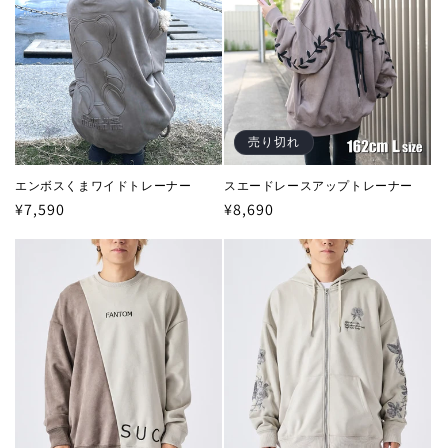
売り切れ
エンボスくまワイドトレーナー
スエードレースアップトレーナー
通
¥7,590
通
¥8,690
常
常
価
価
格
格