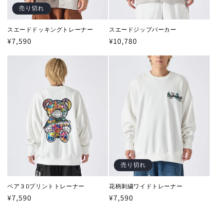
売り切れ
スエードドッキングトレーナー
スエードジップパーカー
通
¥7,590
通
¥10,780
常
常
価
価
格
格
売り切れ
ベア３Dプリントトレーナー
花柄刺繍ワイドトレーナー
通
¥7,590
通
¥7,590
常
常