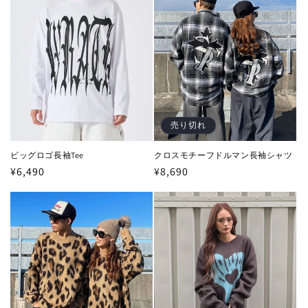
売り切れ
ビッグロゴ長袖Tee
クロスモチーフドルマン長袖シャツ
通
¥6,490
通
¥8,690
常
常
価
価
格
格