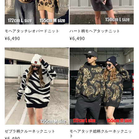
モヘアタッチレオパードニット
ハート柄モヘアタッチニット
通
¥6,490
通
¥6,490
常
常
価
価
格
格
ゼブラ柄クルーネックニット
モヘアタッチ総柄クルーネックニッ
ト
通
¥6,490