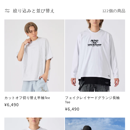
絞り込みと並び替え
122個の商品
カットオフ切り替え半袖Tee
フェイクレイヤードグランジ長袖
Tee
通
¥6,490
通
¥6,490
常
常
価
価
格
格