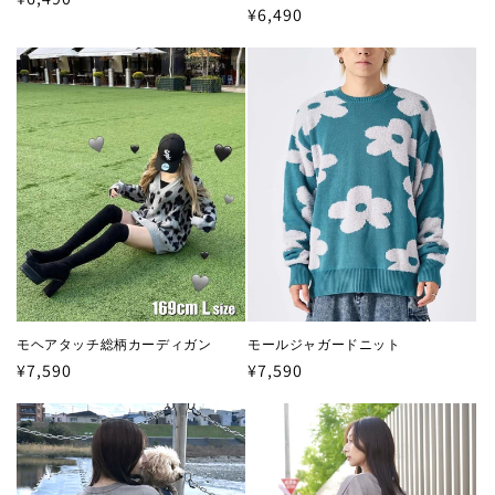
通
¥6,490
常
常
価
価
格
格
モヘアタッチ総柄カーディガン
モールジャガードニット
通
¥7,590
通
¥7,590
常
常
価
価
格
格